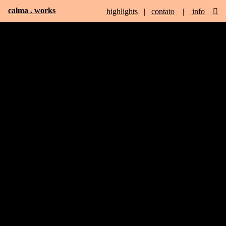
calma . works
highlights
|
contato
|
info
︎